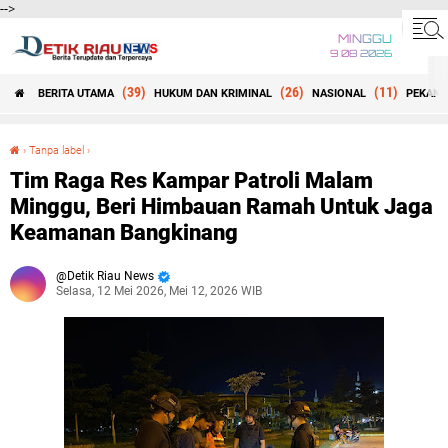
-->
MINGGU
9 08 2026
(39)
(26)
(11)
BERITA UTAMA
HUKUM DAN KRIMINAL
NASIONAL
PEKANB
Beranda
›
Tanpa label
›
Tim Raga Res Kampar Patroli Malam Minggu, Beri Himbauan Ramah Untuk Jaga Keamanan Bangkinang
Tim Raga Res Kampar Patroli Malam
Minggu, Beri Himbauan Ramah Untuk Jaga
Keamanan Bangkinang
Detik Riau News
Selasa, 12 Mei 2026, Mei 12, 2026 WIB