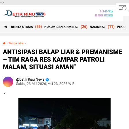
-->
KAMIS
6 08 2026
(39)
(26)
(11)
BERITA UTAMA
HUKUM DAN KRIMINAL
NASIONAL
PEKANB
Beranda
›
Tanpa label
›
ANTISIPASI BALAP LIAR & PREMANISME – TIM RAGA RES KAMPAR PATROLI MALAM, SITUASI AMAN"
ANTISIPASI BALAP LIAR & PREMANISME
– TIM RAGA RES KAMPAR PATROLI
MALAM, SITUASI AMAN"
Detik Riau News
Sabtu, 23 Mei 2026, Mei 23, 2026 WIB
"