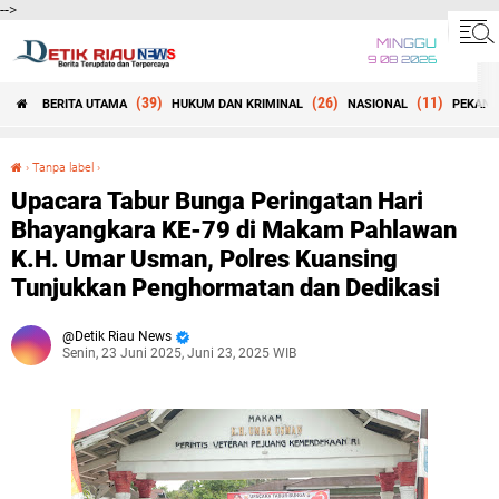
-->
MINGGU
9 08 2026
(39)
(26)
(11)
BERITA UTAMA
HUKUM DAN KRIMINAL
NASIONAL
PEKANB
Beranda
›
Tanpa label
›
Upacara Tabur Bunga Peringatan Hari Bhayangkara KE-79 di Makam Pahlawan K.H. Umar Usman, Polres Kuansing Tunjukkan Penghormatan dan Dedikasi
Upacara Tabur Bunga Peringatan Hari
Bhayangkara KE-79 di Makam Pahlawan
K.H. Umar Usman, Polres Kuansing
Tunjukkan Penghormatan dan Dedikasi
Detik Riau News
Senin, 23 Juni 2025, Juni 23, 2025 WIB