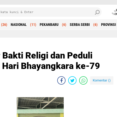
J
7 
(26)
NASIONAL
(11)
PEKANBARU
(6)
SERBA SERBI
(6)
PROVINSI 
Beranda
 Bakti Religi dan Peduli
 Hari Bhayangkara ke-79
Komentar (
)