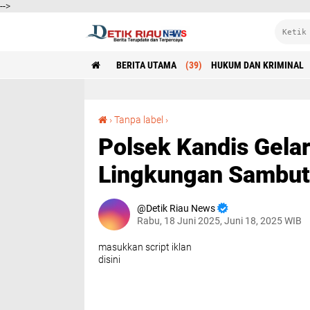
-->
BERITA UTAMA
(39)
HUKUM DAN KRIMINAL
Polsek Kandis Gelar Bakti Religi dan Peduli Lingkungan Sambut Hari Bhayangkara ke-79
›
Tanpa label
›
Polsek Kandis Gelar
Lingkungan Sambut
Detik Riau News
Rabu, 18 Juni 2025, Juni 18, 2025 WIB
masukkan script iklan
disini