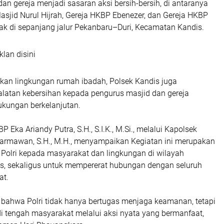
an gereja menjadi sasaran aksi bersih-bersih, di antaranya
asjid Nurul Hijrah, Gereja HKBP Ebenezer, dan Gereja HKBP
tak di sepanjang jalur Pekanbaru–Duri, Kecamatan Kandis.
klan disini
kan lingkungan rumah ibadah, Polsek Kandis juga
latan kebersihan kepada pengurus masjid dan gereja
ukungan berkelanjutan.
P Eka Ariandy Putra, S.H., S.I.K., M.Si., melalui Kapolsek
armawan, S.H., M.H., menyampaikan Kegiatan ini merupakan
 Polri kepada masyarakat dan lingkungan di wilayah
, sekaligus untuk mempererat hubungan dengan seluruh
at.
ahwa Polri tidak hanya bertugas menjaga keamanan, tetapi
di tengah masyarakat melalui aksi nyata yang bermanfaat,