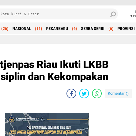
J
7 
(26)
NASIONAL
(11)
PEKANBARU
(6)
SERBA SERBI
(6)
PROVINSI 
Beranda
tjenpas Riau Ikuti LKBB
isiplin dan Kekompakan
Komentar (
)