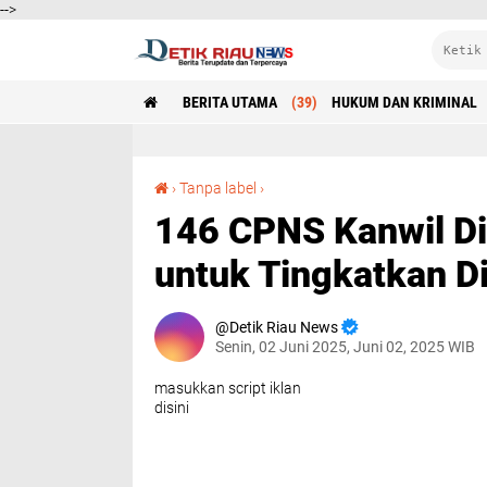
-->
BERITA UTAMA
(39)
HUKUM DAN KRIMINAL
146 CPNS Kanwil Ditjenpas Riau Ikuti LKBB untuk Tingkatkan Disiplin dan Kekompakan
›
Tanpa label
›
146 CPNS Kanwil Di
untuk Tingkatkan D
Detik Riau News
Senin, 02 Juni 2025, Juni 02, 2025 WIB
masukkan script iklan
disini