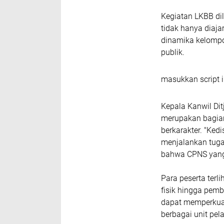
Kegiatan LKBB di
tidak hanya diaja
dinamika kelompo
publik.
masukkan script i
Kepala Kanwil Dit
merupakan bagian
berkarakter. "Ke
menjalankan tuga
bahwa CPNS yang 
Para peserta terli
fisik hingga pem
dapat memperkuat
berbagai unit pe