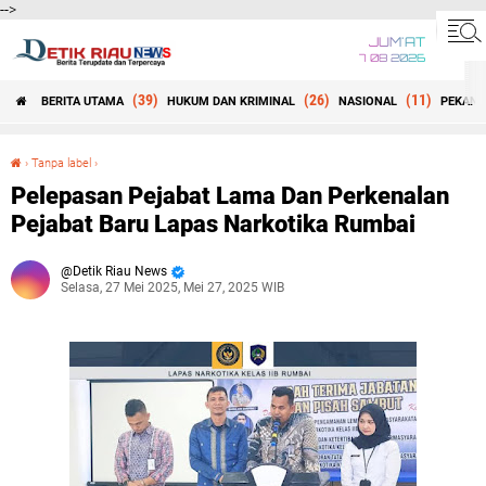
-->
JUM'AT
7 08 2026
(39)
(26)
(11)
BERITA UTAMA
HUKUM DAN KRIMINAL
NASIONAL
PEKANB
Beranda
›
Tanpa label
›
Pelepasan Pejabat Lama Dan Perkenalan Pejabat Baru Lapas Narkotika Rumbai
Pelepasan Pejabat Lama Dan Perkenalan
Pejabat Baru Lapas Narkotika Rumbai
Detik Riau News
Selasa, 27 Mei 2025, Mei 27, 2025 WIB